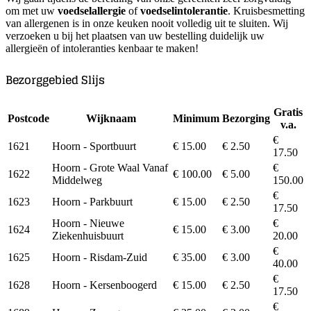
om met uw
voedselallergie
of
voedselintolerantie
. Kruisbesmetting
van allergenen is in onze keuken nooit volledig uit te sluiten. Wij
verzoeken u bij het plaatsen van uw bestelling duidelijk uw
allergieën of intoleranties kenbaar te maken!
Bezorggebied Slijs
Gratis
Postcode
Wijknaam
Minimum
Bezorging
v.a.
€
1621
Hoorn - Sportbuurt
€ 15.00
€ 2.50
17.50
Hoorn - Grote Waal Vanaf
€
1622
€ 100.00
€ 5.00
Middelweg
150.00
€
1623
Hoorn - Parkbuurt
€ 15.00
€ 2.50
17.50
Hoorn - Nieuwe
€
1624
€ 15.00
€ 3.00
Ziekenhuisbuurt
20.00
€
1625
Hoorn - Risdam-Zuid
€ 35.00
€ 3.00
40.00
€
1628
Hoorn - Kersenboogerd
€ 15.00
€ 2.50
17.50
€