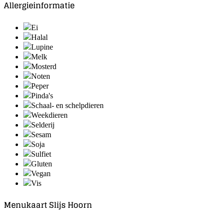
Allergieinformatie
Ei
Halal
Lupine
Melk
Mosterd
Noten
Peper
Pinda's
Schaal- en schelpdieren
Weekdieren
Selderij
Sesam
Soja
Sulfiet
Gluten
Vegan
Vis
Menukaart Slijs Hoorn